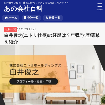
あの有名な会社、社長の情報をできる限り調査したメディア
あの会社百科
MENU
ホーム
会社一覧
社長一覧
2023.11.21
社長一覧
白井俊之(ニトリ社長)の経歴は？年収/学歴/家族
を紹介