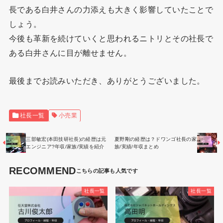
長である白井さんの力添えも大きく影響していたことで
しょう。
今後も革新を続けていくと思われるニトリとその社長で
ある白井さんに目が離せません。
最後までお読みいただき、ありがとうございました。
社長一覧
小売業
三部敏宏(本田技研社長)の経歴は元
夏野剛の経歴は？ドワンゴ社長の家
エンジニア?年収/家族/実績を紹介
族/実績/年収まとめ
RECOMMEND
社長一覧
社長一覧