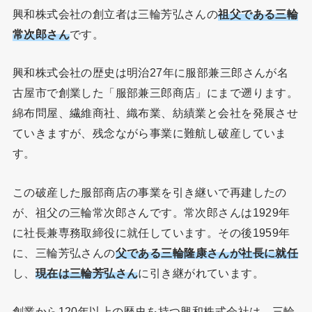
興和株式会社の創立者は三輪芳弘さんの
祖父である三輪
常次郎さん
です。
興和株式会社の歴史は明治27年に服部兼三郎さんが名
古屋市で創業した「服部兼三郎商店」にまで遡ります。
綿布問屋、繊維商社、織布業、紡績業と会社を発展させ
ていきますが、残念ながら事業に難航し破産していま
す。
この破産した服部商店の事業を引き継いで再建したの
が、祖父の三輪常次郎さんです。常次郎さんは1929年
に社長兼専務取締役に就任しています。その後1959年
に、三輪芳弘さんの
父である
三輪隆康さんが社長に就任
し、
現在は三輪芳弘さん
に引き継がれています。
創業から120年以上の歴史を持つ興和株式会社は、三輪