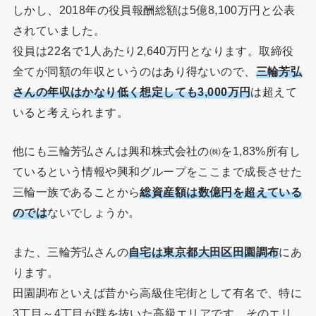
しかし、2018年の役員報酬総額は5億8,100万円と公表
されていました。
役員は22名で1人あたり2,640万円となります。取締役
全てが同額の年収というのはあり得ないので、
三輪芳弘
さんの年収はかなり低く想定しても3,000万円
は超えて
いると考えられます。
他にも三輪芳弘さんは興和株式会社の㈱を1,83%所有し
ているという情報や興和グループをここまで成長させた
三輪一族であることから
総資産額は数億円を超えている
のでは
ないでしょうか。
また、三輪芳弘さんの
自宅は東京都大田区田園調布
にあ
ります。
田園調布といえば昔から高級住宅街として有名で、特に
3丁目～4丁目が群を抜いた高級エリアです。そのエリ