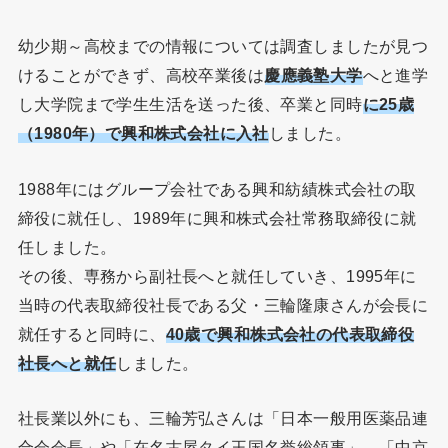
幼少期～高校までの情報については調査しましたが見つ
けることができず、高校卒業後は
慶應義塾大学
へと進学
し大学院まで学生生活を送った後、卒業と同時
に25歳
（1980年）で興和株式会社に入社
しました。
1988年にはグループ会社である興和紡績株式会社の取
締役に就任し、1989年に興和株式会社常務取締役に就
任しました。
その後、専務から副社長へと就任していき、1995年に
当時の代表取締役社長である父・三輪隆康さんが会長に
就任すると同時に、
40歳で興和株式会社の代表取締役
社長へと就任
しました。
社長業以外にも、三輪芳弘さんは「日本一般用医薬品連
合会会長」や「在名古屋タイ王国名誉総領事」、「中京