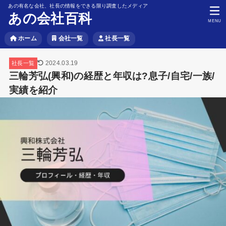
あの有名な会社、社長の情報をできる限り調査したメディア
あの会社百科
MENU
ホーム
会社一覧
社長一覧
2024.03.19
社長一覧
三輪芳弘(興和)の経歴と年収は?息子/自宅/一族/
実績を紹介