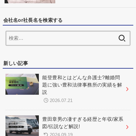
会社名or社長名を検索する
検
索:
新しい記事
能登豊和とはどんな弁護士?離婚問
題に強い豊和法律事務所の実績を解
説
2026.07.21
豊田章男の凄すぎる経歴と年収/家系
図/伝説など解説!
2024.09.19