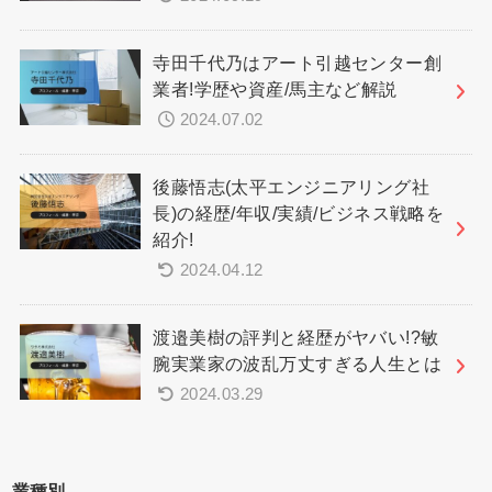
寺田千代乃はアート引越センター創
業者!学歴や資産/馬主など解説
2024.07.02
後藤悟志(太平エンジニアリング社
長)の経歴/年収/実績/ビジネス戦略を
紹介!
2024.04.12
渡邉美樹の評判と経歴がヤバい!?敏
腕実業家の波乱万丈すぎる人生とは
2024.03.29
業種別