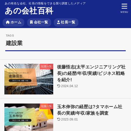
あの有名な会社、社長の情報をできる限り調査したメディア
あの会社百科
MENU
ホーム
会社一覧
社長一覧
建設業
後藤悟志(太平エンジニアリング社
社長一覧
長)の経歴/年収/実績/ビジネス戦略
を紹介!
2024.04.12
玉木伸弥の経歴は?タマホーム社
社長一覧
長の実績/年収/家族を調査
2023.09.01